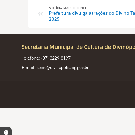
NOTÍCIA MAIS RECENTE
Prefeitura divulga atrações do Divino T
2025
Secretaria Municipal de Cultura de Divinópo
Telefone:
(37) 3229-8197
E-mail:
semc@divinopolis.mg.gov.br