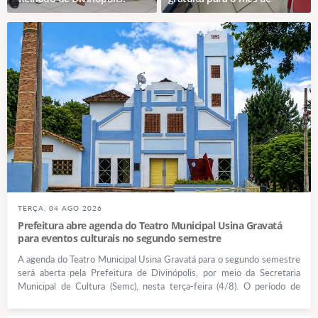
Raízes que cantam, Tradições
agosto
que encantam”
TERÇA, 04 AGO 2026
Prefeitura abre agenda do Teatro Municipal Usina Gravatá
para eventos culturais no segundo semestre
A agenda do Teatro Municipal Usina Gravatá para o segundo semestre
será aberta pela Prefeitura de Divinópolis, por meio da Secretaria
Municipal de Cultura (Semc), nesta terça-feira (4/8). O período de
agendamento seguirá até o dia 31 de outubro, marcando a retomada
da programação do principal equipamento cultural do município. A