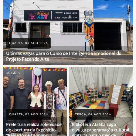
QUARTA, 05 AGO 2026
Últimas vagas para o Curso de Inteligência Emocional do
Projeto Fazendo Arte
QUARTA, 05 AGO 2026
TERÇA, 04 AGO 2026
Prefeitura realiza solenidade
Biblioteca Ataliba Lago
de abertura da Exposição
divulga programação cultural
“Reinado de Divinópolis:
gratuita para o mês de